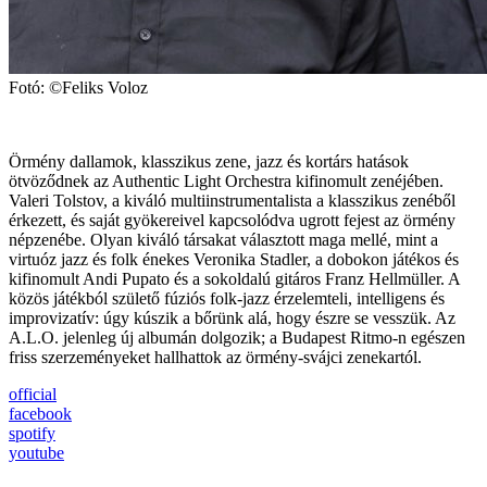
Fotó: ©Feliks Voloz
Örmény dallamok, klasszikus zene, jazz és kortárs hatások
ötvöződnek az Authentic Light Orchestra kifinomult zenéjében.
Valeri Tolstov, a kiváló multiinstrumentalista a klasszikus zenéből
érkezett, és saját gyökereivel kapcsolódva ugrott fejest az örmény
népzenébe. Olyan kiváló társakat választott maga mellé, mint a
virtuóz jazz és folk énekes Veronika Stadler, a dobokon játékos és
kifinomult Andi Pupato és a sokoldalú gitáros Franz Hellmüller. A
közös játékból születő fúziós folk-jazz érzelemteli, intelligens és
improvizatív: úgy kúszik a bőrünk alá, hogy észre se vesszük. Az
A.L.O. jelenleg új albumán dolgozik; a Budapest Ritmo-n egészen
friss szerzeményeket hallhattok az örmény-svájci zenekartól.
official
facebook
spotify
youtube