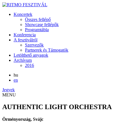
Koncertek
Összes fellépő
Showcase fellépők
Programtábla
Konferencia
A fesztiválról
Szervezők
Partnerek és Támogatók
Letölthető anyagok
Archívum
2016
hu
en
Jegyek
MENU
AUTHENTIC LIGHT ORCHESTRA
Örményország, Svájc