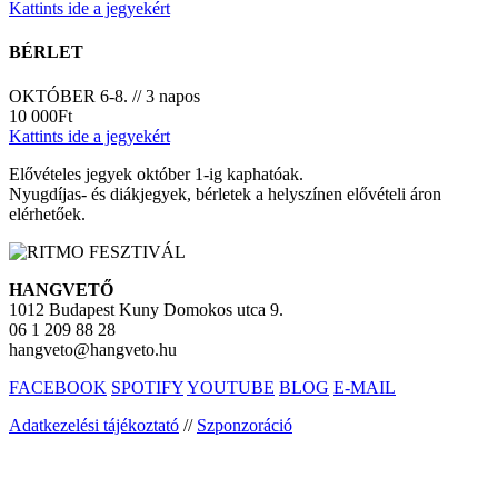
Kattints ide a jegyekért
BÉRLET
OKTÓBER 6-8. // 3 napos
10 000Ft
Kattints ide a jegyekért
Elővételes jegyek október 1-ig kaphatóak.
Nyugdíjas- és diákjegyek, bérletek a helyszínen elővételi áron
elérhetőek.
HANGVETŐ
1012 Budapest Kuny Domokos utca 9.
06 1 209 88 28
hangveto@hangveto.hu
FACEBOOK
SPOTIFY
YOUTUBE
BLOG
E-MAIL
Adatkezelési tájékoztató
//
Szponzoráció